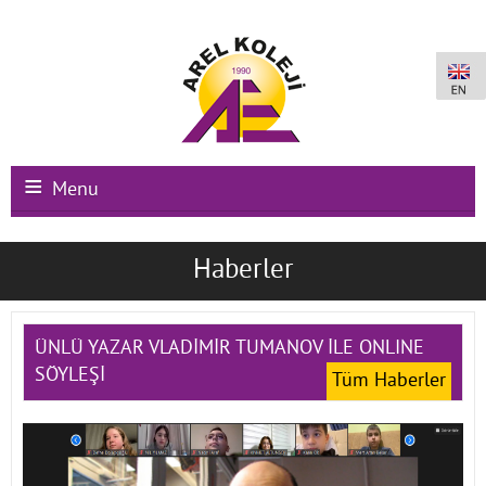
Menu
Ana Sayfa
Haberler
Kurumsal
Okullarımız
ÜNLÜ YAZAR VLADİMİR TUMANOV İLE ONLINE
SÖYLEŞİ
Tüm Haberler
Uluslararası Programlar
Kampüs Olanakları
Kayıt-Kabul