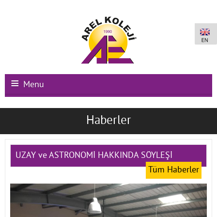
Menu
Ana Sayfa
Haberler
Kurumsal
Okullarımız
UZAY ve ASTRONOMİ HAKKINDA SÖYLEŞİ
Tüm Haberler
Uluslararası Programlar
Kampüs Olanakları
Kayıt-Kabul