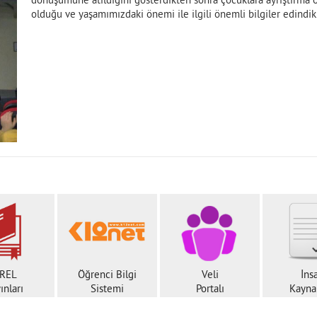
dönüşümüne atıldığını gösterdikten sonra çocuklara ayrıştırma 
olduğu ve yaşamımızdaki önemi ile ilgili önemli bilgiler edindik
REL
Öğrenci Bilgi
Veli
İns
ınları
Sistemi
Portalı
Kaynak