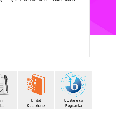
oyunu oynattı. Bu etkinlikle geri dönüşümün ne
.
an
Dijital
Uluslararası
ları
Kütüphane
Programlar