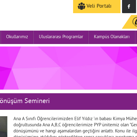
Veli Portalı
Okullarımız
Uluslararası Programlar
Kampüs Olanakları
 Dönüşüm Semineri
Ana A Sınıfı Öğrencilerimizden Elif Yıldız 'ın babası Kimya Mühe
doğrultusunda Ana A,B,C öğrencilerimize PYP ünitemiz olan "Geri
dönüşümünü ve hangi aşamalardan geçtiğini anlattı. Konu ile ilgili 