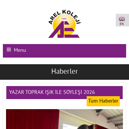
Menu
Ana Sayfa
Haberler
Kurumsal
Okullarımız
YAZAR TOPRAK IŞIK İLE SÖYLEŞİ 2026
Tüm Haberler
Uluslararası Programlar
Kampüs Olanakları
Kayıt-Kabul