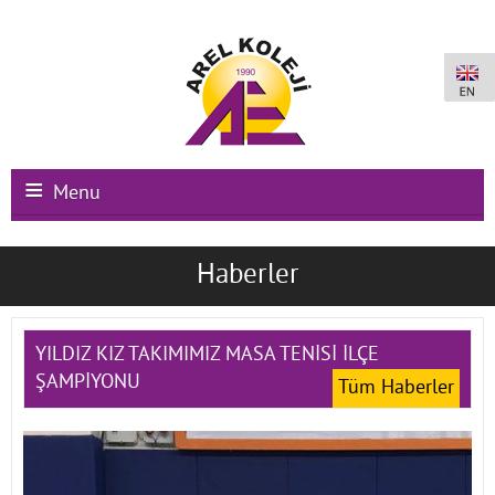
Menu
Ana Sayfa
Haberler
Kurumsal
Okullarımız
YILDIZ KIZ TAKIMIMIZ MASA TENİSİ İLÇE
ŞAMPİYONU
Tüm Haberler
Uluslararası Programlar
Kampüs Olanakları
Kayıt-Kabul