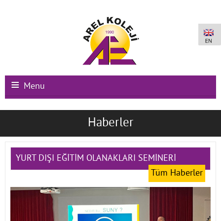
Menu
Ana Sayfa
Haberler
Kurumsal
Okullarımız
YURT DIŞI EĞİTİM OLANAKLARI SEMİNERİ
Tüm Haberler
Uluslararası Programlar
Kampüs Olanakları
Kayıt-Kabul