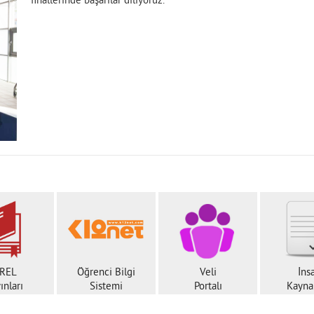
finallerinde başarılar diliyoruz.
REL
Öğrenci Bilgi
Veli
İns
ınları
Sistemi
Portalı
Kaynak