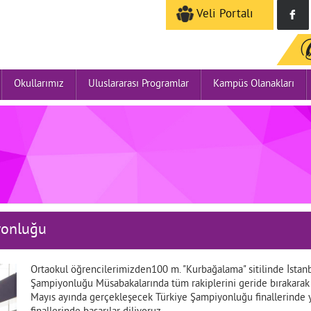
Veli Portalı
Okullarımız
Uluslararası Programlar
Kampüs Olanakları
yonluğu
Ortaokul öğrencilerimizden100 m. "Kurbağalama" sitilinde İstan
Şampiyonluğu Müsabakalarında tüm rakiplerini geride bıraka
Mayıs ayında gerçekleşecek Türkiye Şampiyonluğu finallerinde y