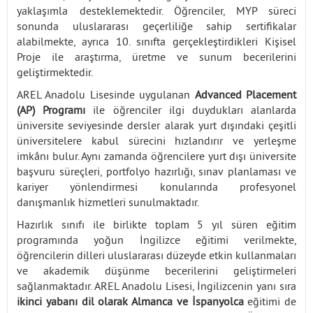
yaklaşımla desteklemektedir. Öğrenciler, MYP süreci
sonunda uluslararası geçerliliğe sahip sertifikalar
alabilmekte, ayrıca 10. sınıfta gerçekleştirdikleri Kişisel
Proje ile araştırma, üretme ve sunum becerilerini
geliştirmektedir.
AREL Anadolu Lisesinde uygulanan
Advanced Placement
(AP) Programı
ile öğrenciler ilgi duydukları alanlarda
üniversite seviyesinde dersler alarak yurt dışındaki çeşitli
üniversitelere kabul sürecini hızlandırır ve yerleşme
imkânı bulur. Aynı zamanda öğrencilere yurt dışı üniversite
başvuru süreçleri, portfolyo hazırlığı, sınav planlaması ve
kariyer yönlendirmesi konularında profesyonel
danışmanlık hizmetleri sunulmaktadır.
Hazırlık sınıfı ile birlikte toplam 5 yıl süren eğitim
programında yoğun İngilizce eğitimi verilmekte,
öğrencilerin dilleri uluslararası düzeyde etkin kullanmaları
ve akademik düşünme becerilerini geliştirmeleri
sağlanmaktadır. AREL Anadolu Lisesi, İngilizcenin yanı sıra
ikinci yabanı dil olarak Almanca ve İspanyolca
eğitimi de