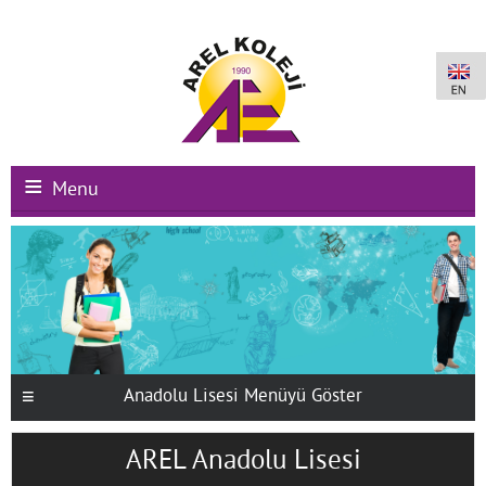
Menu
Ana Sayfa
Kurumsal
Okullarımız
Uluslararası Programlar
Anadolu Lisesi Menüyü Göster
Kampüs Olanakları
AREL Anadolu Lisesi
Kayıt-Kabul