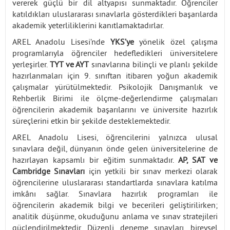
vererek güçlü bir dil altyapısı sunmaktadır. Öğrenciler
katıldıkları uluslararası sınavlarla gösterdikleri başarılarda
akademik yeterliliklerini kanıtlamaktadırlar.
AREL Anadolu Lisesi’nde
YKS’ye
yönelik özel çalışma
programlarıyla öğrenciler hedefledikleri üniversitelere
yerleşirler.
TYT ve AYT
sınavlarına bilinçli ve planlı şekilde
hazırlanmaları için 9. sınıftan itibaren yoğun akademik
çalışmalar yürütülmektedir. Psikolojik Danışmanlık ve
Rehberlik Birimi ile ölçme-değerlendirme çalışmaları
öğrencilerin akademik başarılarını ve üniversite hazırlık
süreçlerini etkin bir şekilde desteklemektedir.
AREL Anadolu Lisesi, öğrencilerini yalnızca ulusal
sınavlara değil, dünyanın önde gelen üniversitelerine de
hazırlayan kapsamlı bir eğitim sunmaktadır.
AP, SAT ve
Cambridge Sınavları
için yetkili bir sınav merkezi olarak
öğrencilerine uluslararası standartlarda sınavlara katılma
imkânı sağlar. Sınavlara hazırlık programları ile
öğrencilerin akademik bilgi ve becerileri geliştirilirken;
analitik düşünme, okuduğunu anlama ve sınav stratejileri
güçlendirilmektedir. Düzenli deneme sınavları, bireysel