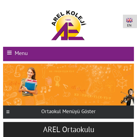
Menu
Ana Sayfa
Kurumsal
Okullarımız
Uluslararası Programlar
Ortaokul Menüyü Göster
Kampüs Olanakları
AREL Ortaokulu
Kayıt-Kabul