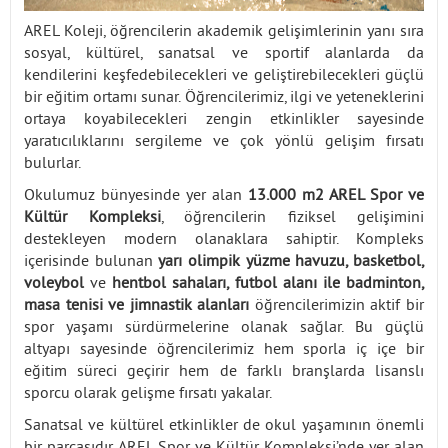
AREL Koleji, öğrencilerin akademik gelişimlerinin yanı sıra
sosyal, kültürel, sanatsal ve sportif alanlarda da
kendilerini keşfedebilecekleri ve geliştirebilecekleri güçlü
bir eğitim ortamı sunar. Öğrencilerimiz, ilgi ve yeteneklerini
ortaya koyabilecekleri zengin etkinlikler sayesinde
yaratıcılıklarını sergileme ve çok yönlü gelişim fırsatı
bulurlar.
Okulumuz bünyesinde yer alan
13.000 m2 AREL Spor ve
Kültür Kompleksi
, öğrencilerin fiziksel gelişimini
destekleyen modern olanaklara sahiptir. Kompleks
içerisinde bulunan
yarı olimpik yüzme havuzu, basketbol,
voleybol
ve
hentbol sahaları, futbol alanı ile badminton,
masa tenisi ve jimnastik alanları
öğrencilerimizin aktif bir
spor yaşamı sürdürmelerine olanak sağlar. Bu güçlü
altyapı sayesinde öğrencilerimiz hem sporla iç içe bir
eğitim süreci geçirir hem de farklı branşlarda lisanslı
sporcu olarak gelişme fırsatı yakalar.
Sanatsal ve kültürel etkinlikler de okul yaşamının önemli
bir parçasıdır. AREL Spor ve Kültür Kompleksi’nde yer alan