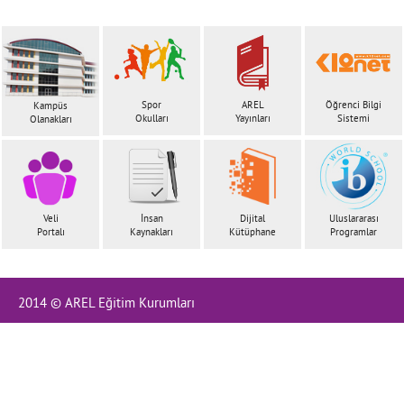
Spor
AREL
Öğrenci Bilgi
Kampüs
Okulları
Yayınları
Sistemi
Olanakları
Veli
İnsan
Dijital
Uluslararası
Portalı
Kaynakları
Kütüphane
Programlar
2014 © AREL Eğitim Kurumları