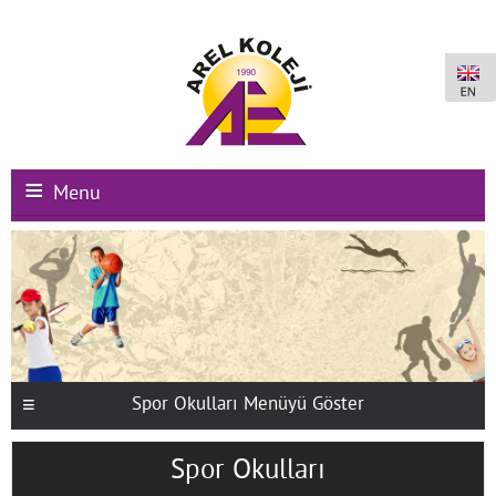
Menu
Ana Sayfa
Kurumsal
Okullarımız
Uluslararası Programlar
Spor Okulları Menüyü Göster
Kampüs Olanakları
Spor Okulları
Kayıt-Kabul