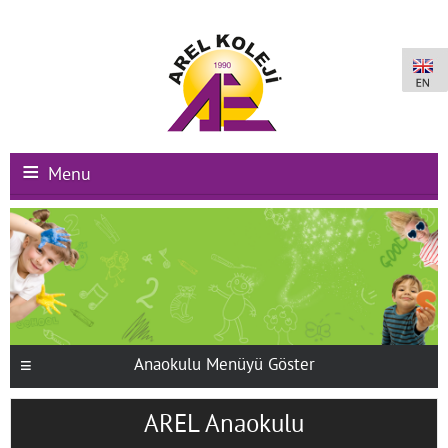
Menu
Ana Sayfa
Kurumsal
Okullarımız
Uluslararası Programlar
Anaokulu Menüyü Göster
Kampüs Olanakları
AREL Anaokulu
Kayıt-Kabul